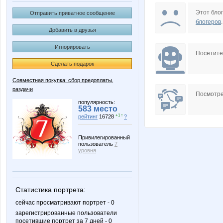
888Oksana
AANN
Этот блог
Отправить приватное сообщение
блогеров
.
Добавить в друзья
Игнорировать
Anna Delmare
Anntu
Посетит
Сделать подарок
Совместная покупка: сбор предоплаты,
раздачи
Choly
Destiny
Посмотре
популярность:
583 место
+1 ↑
рейтинг
16728
?
Jannet17
Jannetk
Привилегированный
пользователь
7
уровня
Knita
L1007
Статистика портрета:
сейчас просматривают портрет - 0
зарегистрированные пользователи
посетившие портрет за 7 дней - 0