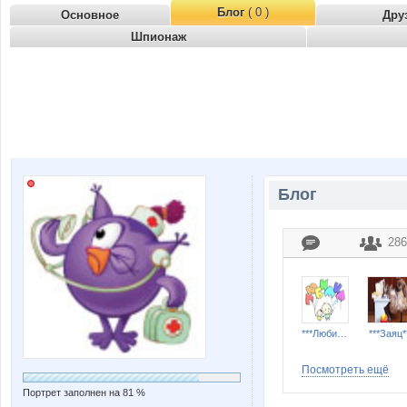
Блог
( 0 )
Основное
Дру
Шпионаж
Блог
286
***Любимка***
***Заяц*
Посмотреть ещё
Портрет заполнен на 81 %