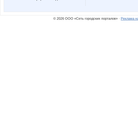
Mara-M
Margerit
© 2026 ООО «Сеть городских порталов» ·
Реклама н
NASIK
Narmebe
Oboroteny
OlgaVale
Radmira
Rakush
Tanchika
Tau